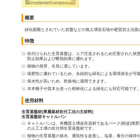
概要
緑化困難とされていた岩盤などの無土壌岩石地や硬質切土法面
特徴
吹付けられた生育基盤は、エア圧送されるため圧密された状
防止効果および断熱効果に優れます。
植物の発芽、生長に適しています。
保肥性に優れているため、永続的な緑化による環境保全が可
保水性が高いため、乾燥地に適用できます。
木本種子や苗木を使った樹林化による緑化にも対応可能です
使用材料
生育基盤材(厚層基材吹付工法の主材料)
生育基盤材キャトルバン
キャトルバンは、有機質土壌改良資材であるバーク(樹皮)堆肥
の人工土壌の吹付用生育基盤材です。
植物の生育基盤の保水、通気性を改善し、塩基、養分の保持