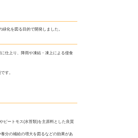
の緑化を図る目的で開発しました。
態に仕上り、降雨や凍結・凍上による侵食
能です。
。
やピートモス(水苔類)を主原料とした良質
や養分の補給の増大を図るなどの効果があ