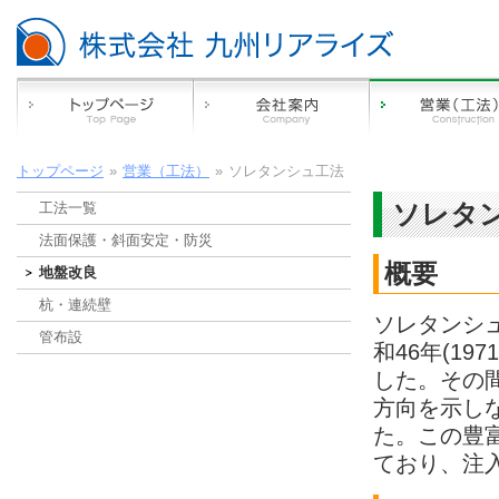
トップページ
»
営業（工法）
»
ソレタンシュ工法
ソレタ
工法一覧
法面保護・斜面安定・防災
概要
地盤改良
杭・連続壁
ソレタンシ
管布設
和46年(1
した。その
方向を示し
た。この豊
ており、注