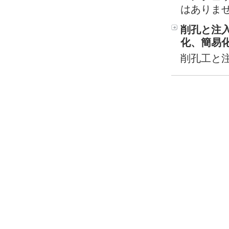
はありま
削孔と注
化、簡易
削孔工と